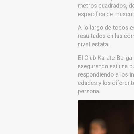
metros cuadrados, do
específica de muscul
A lo largo de todos 
resultados en las com
nivel estatal.
El Club Karate Berga
asegurando así una b
respondiendo a los i
edades y los diferen
persona.