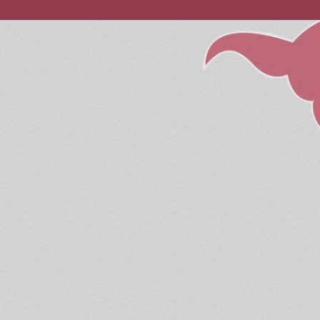
eonatos tanto del estilo
kyokushin
(con
hobu sandon
. Las competiciones son, y
vas y voluntarias.