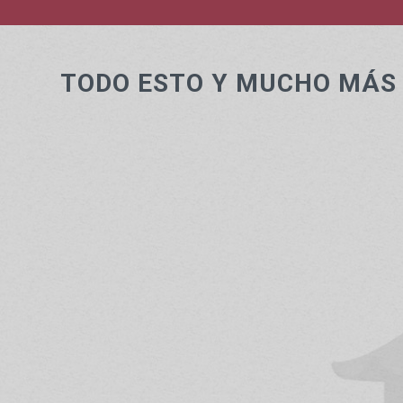
TODO ESTO Y MUCHO MÁS
Podrás practicar también
autodefensa
hast
en defensa personal, siguiendo el estilo de
técnicas propias del Judo, Aikido, Jujitsu y