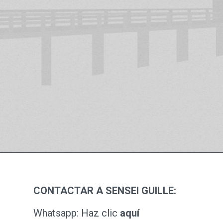
Si la cultura oriental te seduce, tienes la po
profundizar en más aspectos como el
Iaid
japonesa), el
Kobudo
y otras disciplinas q
en clase.
CONTACTAR A SENSEI GUILLE:
Whatsapp: Haz clic
aquí