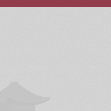
a el nivel de experto
Participamos en camp
Goshin
, que reúne las
contacto) como de
s
 Karate.
siempre serán, optati