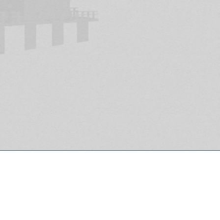
sibilidad de
Entendemos sin emb
o
(el arte de la espada
un buen acondicionam
ue te propondremos
perceptivas motrices,
motrices y buscamos
creemos que nuestra
cuerpo saludable y bi