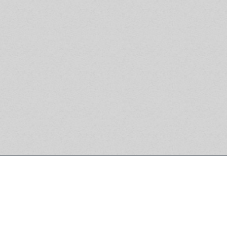
argo que el
karate
basa su técnica sobre
iento físico. Entrenamos las capacidades
 las capacidades físicas, las habilidades
 un buen estado de forma. Porque
 mente se siente más cómodo en un
en estructurado.