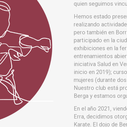
quien seguimos vincul
Hemos estado presen
realizando actividad
pero también en Borr
participado en la ciu
exhibiciones en la fer
entrenamientos abier
iniciativa Salud en V
inicio en 2019); cur
mujeres (durante dos
Nuestro club está pro
Berga y estamos orgu
En el año 2021, viend
Erra, decidimos otorg
Karate. El dojo de B