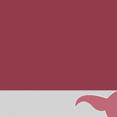
a del
Vertiente mas técnica del
estilo