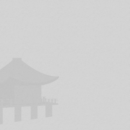
a el nivel de experto
Participamos en camp
Goshin
, que reúne
contacto) como de
s
u y Karate.
siempre serán, optati
sibilidad de
Entendemos sin emb
o
(el arte de la espada
un buen acondicionam
ue te propondremos
perceptivas motrices,
motrices y buscamos