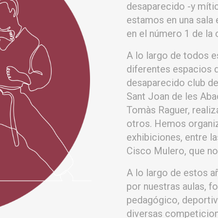
desaparecido -y míti
estamos en una sala 
en el número 1 de la 
A lo largo de todos 
diferentes espacios 
desaparecido club de
Sant Joan de les Abad
Tomàs Raguer, realiz
otros. Hemos organi
exhibiciones, entre 
Cisco Mulero, que no
A lo largo de estos 
por nuestras aulas, 
pedagógico, deportivo
diversas competicione