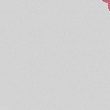
eonatos tanto del estilo
kyokushin
(con
hobu sandon
. Las competiciones son, y
vas y voluntarias.
argo que el
karate
basa su técnica sobre
iento físico. Entrenamos las capacidades
 las capacidades físicas, las habilidades
 un buen estado de forma. Porque