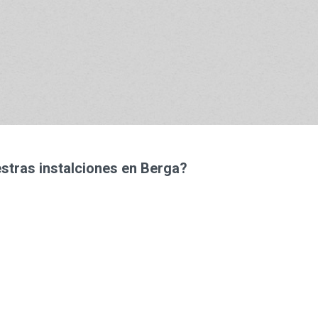
 mente se siente más cómodo en un
en estructurado.
stras instalciones en Berga?