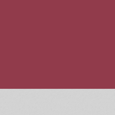
nte más deportiva de
Vertiente mas técnic
e de contacto
estilo