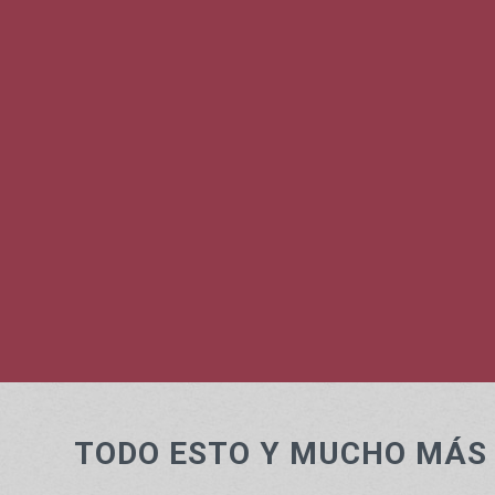
Coreografías centenarias
Vertie
de karate, la vertiente más
deport
artística y profunda de la
actividad
TODO ESTO Y MUCHO MÁS