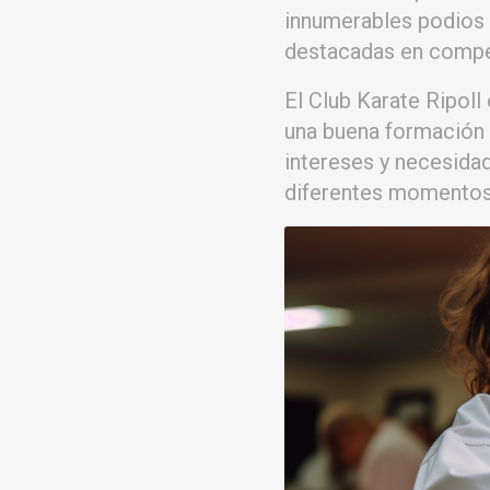
innumerables podios 
destacadas en compet
El Club Karate Ripoll
una buena formación 
intereses y necesidad
diferentes momentos 