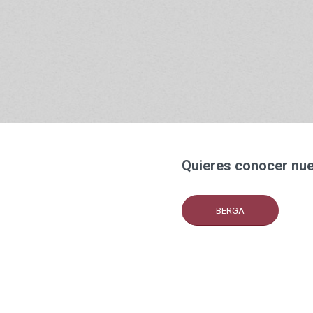
creemos que nuestra
cuerpo saludable y bi
Quieres conocer nue
BERGA