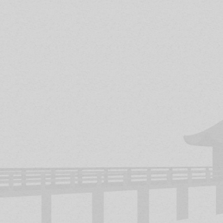
Podrás practicar también
autodefensa
hast
en defensa personal, siguiendo el estilo de
las técnicas propias del Judo, Aikido, Jujits
Si la cultura oriental te seduce, tienes la po
profundizar en más aspectos como el
Iaid
japonesa), el
Kobudo
y otras disciplinas q
en clase.